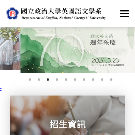
跳
到
主
要
內
容
區
塊
:::