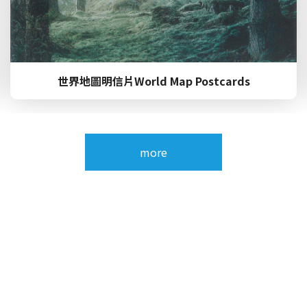
ards
包種茶 - Academic Year 2025-2
more