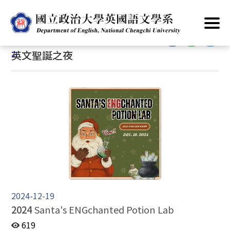
跳
首頁
/
主要業務
/
學生活動
/
英文聖誕之夜
到
主
:::
要
:::
英文聖誕之夜
內
容
區
塊
2024-12-19
2024
Santa's ENGchanted Potion Lab
619