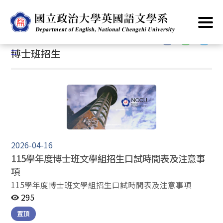
跳
首頁
/
主要業務
/
招生資訊
/
博士班
/
博士班招生
到
主
:::
要
:::
博士班招生
內
容
區
塊
2026-04-16
115學年度博士班文學組招生口試時間表及注意事
項
115學年度博士班文學組招生口試時間表及注意事項
295
置頂