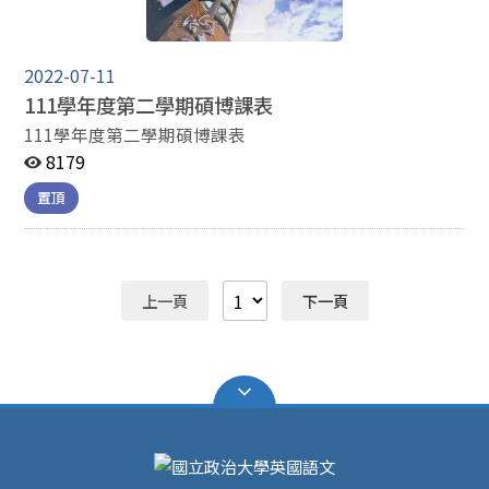
2022-07-11
111學年度第二學期碩博課表
111學年度第二學期碩博課表
8179
置頂
上一頁
下一頁