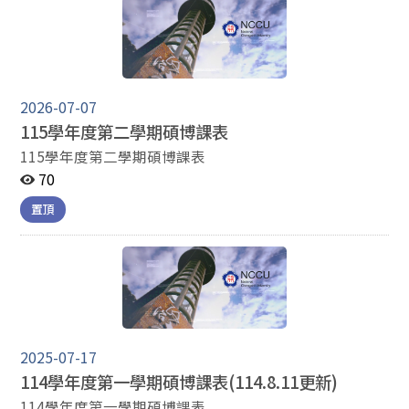
2026-07-07
115學年度第二學期碩博課表
115學年度第二學期碩博課表
70
置頂
2025-07-17
114學年度第一學期碩博課表(114.8.11更新)
114學年度第一學期碩博課表