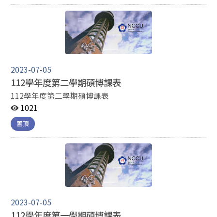
2023-07-05
112學年度第二學期碩博課表
112學年度第二學期碩博課表
1021
置頂
2023-07-05
112學年度第一學期碩博課表