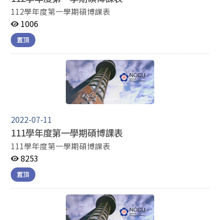
112學年度第一學期碩博課表
1006
置頂
2022-07-11
111學年度第一學期碩博課表
111學年度第一學期碩博課表
8253
置頂