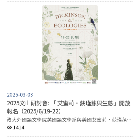
2025-03-03
2025文山研討會: 「 艾蜜莉
・
荻瑾蓀與生態」開放
報名（2025/6/19-22）
政大外國語文學院英國語文學系與美國艾蜜莉・荻瑾蓀國
際協會( EDIS)將於今年六月聯合舉行國際學術研討會，主
1414
題為「 艾蜜莉・荻瑾蓀與生態」，會議將於2025年6月19