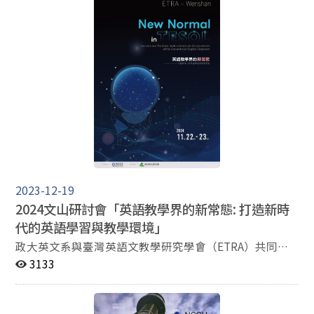
英語學習與教學環境」 New Normal in TESOL: Learners
and Teachers Inside and Outside the Boundaries of the
Conventional English Classroom 詳細徵稿子題及相關資
訊請參見附檔或官網。 研討會日期：2024年11月22日
（五）～23日（六） 論文摘要收件截止日：2024年2月
26日（一） April 8（一） 論文摘要錄取通知日：2024年
3月26日（二）-2月26日前投稿 論文摘要新錄取通知日：
2024年4月30日（二）-2月26日後投稿 投稿連結：
https://forms.gle/meX3vNGxwoCM74VL8 研討會郵箱：
2024wsconf@gmail.com. 研討會網站：
https://etrawenshan.wixsite.com/etra-wenshan
2023-12-19
2024文山研討會「英語教學界的新常態: 打造新時
代的英語學習與教學環境」
政大英文系與臺灣英語文教學研究學會（ETRA）共同舉
辦之國際學術研討會將於2024年11月22日至23日舉行。
3133
目前正進行摘要徵稿，截止日期為 2024年2月26日。 此
次研討會的主題為「英語教學界的新常態: 打造新時代的
英語學習與教學環境」 New Normal in TESOL: Learners