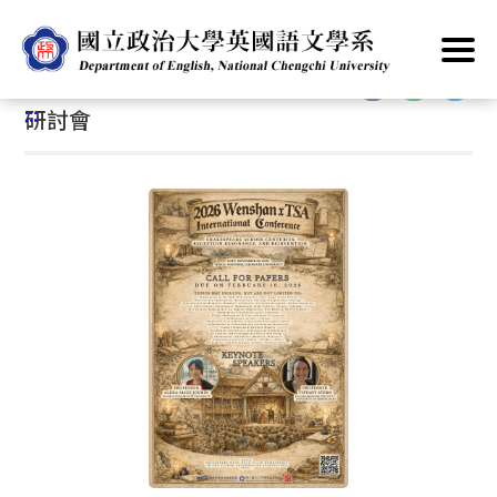
跳
首頁
/
公告資訊
/
最新消息
/
研討會
到
主
:::
要
:::
研討會
內
容
區
塊