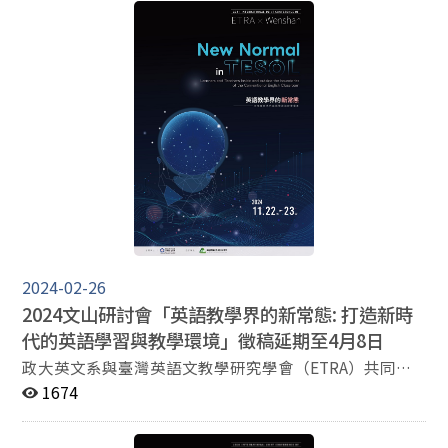
日至6月22日舉行。美國艾蜜莉荻瑾蓀國際協會每三年一
度在世界各地舉辦國際研討會，曾經合作對象包括英國牛
津大學、美國馬里蘭大學、 西班牙塞維亞大學、法國巴黎
大學、日本京都神戶女學院大學等，此次與政治大學英文
系合辦， 意義非凡。此次研討會為期四天，有上百位國內
外詩學專業學者、 藝術家、翻譯家、教育家與生態工作者
共襄盛舉，籌備委員會精心安排三十場專題講座、美國與
台灣植物學家政大校園植物巡禮、文山優人神鼓、 紐約作
曲家以及政大學生音樂演出、讀詩猜謎會、北美與奧地利
戲劇以及本地多種藝術、音樂以及研習工作坊等精彩活
動，近日正緊鑼密鼓安排詳細行程表，期待以詩會友，敬
邀海內外知音踴躍報名參加! 日期: 114年6月19日至6月22
日 地點:國立政治大學創成中心 大會主題: 艾蜜莉・荻瑾蓀
與生態 報名連結:
2024-02-26
https://edis.press.jhu.edu/membership/conference （
2024文山研討會「英語教學界的新常態: 打造新時
臺灣學者與學生3月底前報名免費） 研討會官網:
代的英語學習與教學環境」徵稿延期至4月8日
https://2025edisinwenshan.wordpress.com/ 研討會官
政大英文系與臺灣英語文教學研究學會（ETRA）共同舉
方Instagram:
辦之國際學術研討會將於2024年11月22日至23日舉行。
1674
https://www.instagram.com/2025wenshanedisofficial/
目前正進行摘要徵稿，截止日期為 2024年2月26日。 此
聯絡信箱: nccu2025wenshanedis@outlook.com
次研討會的主題為「英語教學界的新常態: 打造新時代的