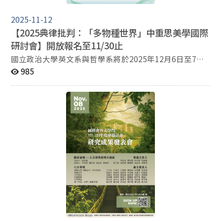
2025-11-12
【2025典律批判：「多物種世界」中重思美學國際
研討會】開放報名至11/30止
國立政治大學英文系與哲學系將於2025年12月6日至7日
假國立政治大學研究暨創新育成總中心舉辦「典律批判：
985
〈多物種世界〉中重思美學」國際研討會，本研討會由教
育部「世界卓越100支持計畫」 補助。 本次研討會旨在呈
現跨文化與跨領域的美學思辨，探討文學與哲學典律如何
在「多物種世界」的脈絡中被重新審視與生成。典律的形
成與再詮釋，不僅關涉文本、權力、制度與知識的網絡，
更是人類與非人類能動性交會的物質與倫理場域。 活動內
容除了大會圓桌論壇，原住民、跨文化與世界文學相關專
題討論外，還有十牛圖靜坐工作坊、學生明信片製作、山
海經藝展、學術出版工作坊、音樂表演晚宴等，以及跨學
科對談，以哲學的概念批判與文學的細讀實踐為雙軸，思
索典律建構的本體論與規範性基礎，並探討在全球生態與
文化流動的背景下，如何開展新的美學創生與批判視野。
我們誠摯歡迎對美學、文學、哲學、文化與生態研究有興