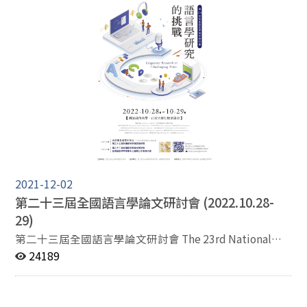
用。然而這種複雜的心理思想和文本表現的具體化連結容
易使我們誤以為此二者彼此相同或以為二者中有一方優於
另一方。因此，此處我們想要提問意象或成像作為形式、
實踐和本體論的 狀態是什麼？ Bruno Latour在1991年提
醒，千萬不要認為文本是最重要的不要把「 語言變成律法
能夠管束自我與其自成一世界的律法 」，以至於「意符第
一 」最為重要。Dennis Tenen (2017)也主張「計算機文
化」導致「 符號的根本重塑」。文本不是只是在我們看得
見的螢幕上「文字是在網路中 」，它在我們身邊那些看不
見卻又觸摸得到的建築裡 。文字就「 散播在伺服器 、路
由器和資料中心裡〔...〕也就是資本和控制力量介入來監
控和賺錢之處 」。John May (2019) 警告我們不要將電子
圖象和繪畫混淆也不要把以前的技術和電算機時代出現的
2021-12-02
技術混為一談 。我們應當正視專家們的警告但同時也質疑
第二十三屆全國語言學論文研討會 (2022.10.28-
人文主義是否如此容易在面對當前的科技性時就黯然失
29)
色。智慧、藝術與精神傳統究竟只是過時的藝品，抑或它
第二十三屆全國語言學論文研討會 The 23rd National
們仍然以一種更為基本的方式定義現在的我們與未來我們
Conference on Linguistics (NCL) 會議網址：
24189
會變成什麼？ 以上學者的思想之共通主題在於，意象或成
https://sites.google.com/view/ncl2022nccueng/ 投稿
像作為科技和文化的實踐具有跨越過去、現在、未來的特
系統：https://easychair.org/conferences/?conf=ncl23
性 。我們歡迎探討與此主題相關議題的 論文，尤其鼓勵
全國語言學論文研討會（National Conference on
跨文化觀點的論文。凡以下建議子題（但不限於以下子題