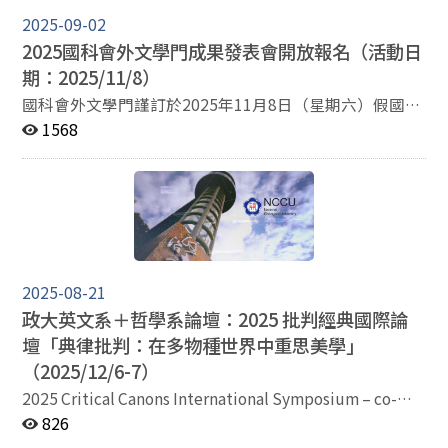
趣的學者、研究生與社會各界人士踴躍參加。 報名連結：
https://reurl.cc/Vm85EZ-new link 官方網站：
2025-09-02
https://2025criticalcanonssymposium.wordpress.com
2025國科會外文學門成果發表會開放報名（活動日
聯絡信箱：Ken Wu（英文系）:
期：2025/11/8）
110551502@g.nccu.edu.tw / 姜芃（哲學
國科會外文學門謹訂於2025年11月8日（星期六）假國立
系）: 111154003@nccu.edu.tw
政治大學行政大樓舉辦「國科會人文處外文學門111-113
1568
年度專題計畫研究成果發表會」。 本次發表會由國科會
人文處外文學門主辦，國立政治大學英國語文學系承辦。
議程涵蓋英美文學、文化研究、文學理論、第二外語、族
裔離散與跨文化研究等多元主題，邀請計畫主持人發表研
究成果，並透過現場互動，促進學術交流。圓桌論壇以
「人文研究的明天過後」為題，邀集資深傑出學者就人文
研究的現況、未來發展的方向進行引言及對話。 歡迎外
2025-08-21
文學門研究人員踴躍報名參加，共襄盛舉。報名截止日為
政大英文系＋哲學系論壇：2025 批判經典國際論
2025/10/1。 主辦單位：國科會人文處外文學門 承辦單
壇「典律批判：在多物種世界中重思美學」
位：國立政治大學外國語文學院英國語文學系 官方網站：
https://2025flnstcnccu.my.canva.site/ 報名網址：
（2025/12/6-7）
https://bit.ly/2025NSTCFLCON 聯絡信箱：
2025 Critical Canons International Symposium – co-
2025flnstcnccu@gmail.com
organised by the English Dept. NCCU & the Philosophy
826
Dept. NCCU, December 2025