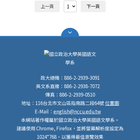
Linguistics， NCL），是由台灣語言學學會協調，由各校
的）的文章都歡迎賜稿 。 • Digital Humanities and the
上一頁
下一頁
輪流舉辦的全國性語言學研討會，旨在經由一年一度的聚
changing role of literature • Big Data, computation
會，提供國內研究語言學的學者及學生一個公開的交流平
and literary study • The New Formalism as
台，藉此互相切磋學習。學生發表經由邀請之講評教師指
methodology and/or rival to historicism • Literature,
導，從中獲益學習，提升語言學研究之水平。自2000年
social space, and intersubjectivity • Romantic
起已舉辦過二十二屆，歷屆會議所累積之成果有目共睹。
reconsiderations of the image • Ancient signification
2022年會議由國立政治大學英國語文學系及國立政治大
• Alchemy and Early Modern science • Myth, magic,
學語言學研究所合辦，很榮幸有這個機會承辦此會議，我
and signs • Self-reflexive textual practices, ancient
們希望延續前人優良傳統，提升研究生從事語言學研究的
and modern • History of the book • Imaging the
高度及廣度，為台灣語言學界的未來注入新的活力。
Anthropocene • The role of imaging in the
The National Conference on Linguistics is a conference
representation of gender, race, and class • The advent
政大總機：886-2-2939-3091
established by the Linguistic Society of Taiwan (LST).
and future of the moving image • Shakespeare and
It is one of the important linguistic conferences in
英文系直撥：886-2-2938-7072
Digital Humanities • Imaging in Shakespeare •
Taiwan. Every year, LST invites a local university to host
傳真：886-2-2939-0510
Visualizing Shakespeare 請將300字摘要、論文題目、
this conference. In 2022, it is the honor of the organizer,
五個關鍵詞、簡歷（含姓名、職稱、代表著作、聯絡方
地址：116台北市文山區指南路二段64號
位置圖
the Department of English, and the co-organizer,
式） 於2023年2月1日前寄至 2023wsconf@gmail.com。
E-Mail：
english@nccu.edu.tw
Graduate Institute of Linguistics, National Chengchi
會議網址：https://2023wsconf.wordpress.com/ 投稿信
本網站著作權屬於國立政治大學英國語文學系。
University, to host this conference. 會議主題：語言學
箱：2023wsconf@gmail.com 重要日期： 摘要截止收件
研究的挑戰 Conference Theme: Linguistic Research in
建議使用 Chrome, Firefox，並將螢幕解析度設定為
日：2023年2月1日 摘要審查結果通知日：2023年2月28
Challenging Times 會議子題 Conference subfields：(但
日 會議日期：2023年11月18日 本研討會是由國立政治
1024*768，以獲得最佳瀏覽效果