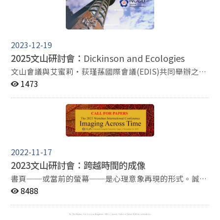
and Teachers Inside and Outside the Boundaries of the
Conventional English Classroom 詳細徵稿子題及相關資
訊請參見附檔或官網。 研討會日期：2024年11月22日
（五）～23日（六） 論文摘要收件截止日：2024年2月
2023-12-19
26日（一） April 8（一） 論文摘要錄取通知日：2024年
2025文山研討會：
Dickinson and Ecologies
3月26日（二）-2月26日前投稿 論文摘要新錄取通知日：
2024年4月30日（二）-2月26日後投稿 投稿連結：
文山會議與艾蜜莉・荻瑾蓀國際會議(EDIS)共同舉辦之國
https://forms.gle/meX3vNGxwoCM74VL8 研討會郵箱：
際學術研討會將於2025年6月19日至22日舉行。整場研討
1473
2024wsconf@gmail.com. 研討會網站：
會主要由英文進行，少部分中英混合。 目前正進行摘要徵
https://etrawenshan.wixsite.com/etra-wenshan
稿，截止日期為 2024年9月30日。此次研討會的主題為
Dickinson and Ecologies，詳細徵稿子題及相關資訊請參
見附檔或研討會網站。 官方郵箱：
nccu2025wenshanedis@outlook.com 官網：
https://2025edisinwenshan.wordpress.com/
2022-11-17
2023文山研討會：跨越時間的成像
書頁──或當前的螢幕──是心理意象再現的形式。誠然
今日文化中文介面比比皆是，有時我們甚至忘記每個文本
8488
介面來自個人內在的感受透過文化印記過程表現出來但它
們都有一個基本共通點 ：保存資訊以利未來我們和他人察