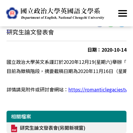
跳
首頁
/
公告資訊
/
最新消息
/
研究生論文發表會
到
主
:::
要
:::
研究生論文發表會
內
容
區
日期：2020-10-14
塊
國立政治大學英文系謹訂於2020年12月19(星期六)舉辦「NCCU Grad
目前為徵稿階段，摘要截稿日期為2020年11月16日（星期一
詳情請見附件或研討會網站：
https://romanticlegaciestw.
相關檔案
研究生論文發表會(另開新視窗)