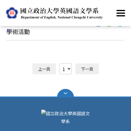
跳
首頁
/
主要業務
/
學術活動
到
主
:::
要
:::
學術活動
內
容
區
塊
上一頁
下一頁