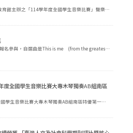
育館主辦之「114學年度全國學生音樂比賽」聲樂獨
獎
 is me (from the greatest
學年度全國學生音樂比賽大專木琴獨奏
AB
組南區
全國學生音樂比賽大專木琴獨奏AB組南區特優第一
持續榮獲 「臺灣人文及社會科學期刊評比暨核心