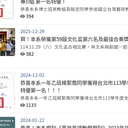
專
B
組 第一名特優！
恭喜本系博士班英教組高銘宏同學參加國立台灣藝術教
唱 男高音 大專B組 第一名特優！！！
394
2025-12-29
賀！本系榮獲第59屆文化盃第六名及最佳合奏
114.11.29（六）文化盃合唱比賽，英文系與創國一起報名參與，自選曲是This
showman)，獲得第六名及最佳合奏獎。
582
2024-12-02
恭喜本系一年乙班楊絮喬同學獲得台北市113
特優第一名！！！
恭喜本系一年乙班楊絮喬同學獲得台北市113學年度
名！！！
1135
2024-01-22
恭喜！本系期刊《臺灣英語教學期刊》2023年