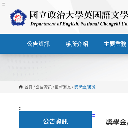
:::
跳
到
主
要
內
容
公告資訊
系所介紹
主要業務
區
塊
首頁
/
公告資訊
/
最新消息
/
獎學金/獲獎
:::
:::
公告資訊
獎學金