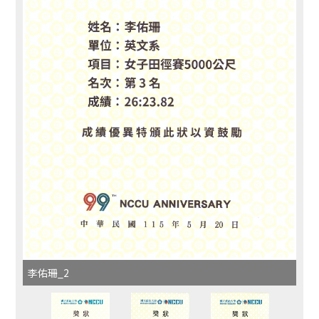
李佑珊_2