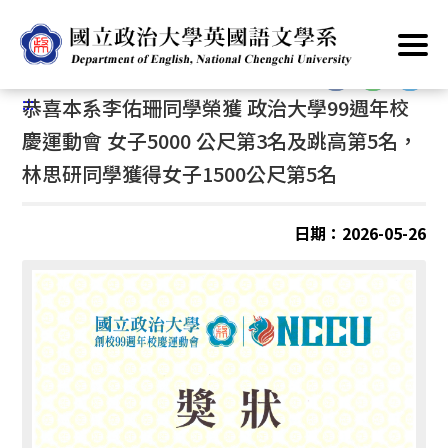
跳
首頁
/
公告資訊
/
最新消息
/
獎學金/獲獎
到
主
:::
要
:::
恭喜本系李佑珊同學榮獲 政治大學99週年校
內
容
慶運動會 女子5000 公尺第3名及跳高第5名，
區
林思研同學獲得女子1500公尺第5名
塊
日期：2026-05-26