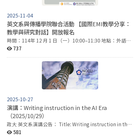
appeared in top-tier international journals, including
Language Testing, Language Assessment Quarterly,
2025-11-04
Journal of English for Academic Purposes, and
英文系與傳播學院聯合活動 【國際
EMI
教學分享：
Assessing Writing. He has also conducted
教學與研究對話】開放報名
interdisciplinary research published in the
International Journal of Science Education. His recent
時間：114年 12 月 1 日（一）10:00–11:30 地點：外語學
work explores the application of generative artificial
習互動教室（研究大樓 250304） 誠摯邀請您參加由國立
737
intelligence in language assessment.
政治大學傳播學院與英國語文學系共同主辦的學術講座。
本場講座由英國語文學系鍾曉芳教授主持（ 特邀英國諾丁
漢大學應用語言學系，同時也是EMI Oxford Research
Group成員的助理教授 Ikuya Aizawa 博士主講。Ikuya
Aizawa 博士將以「外語教師的轉型與 EMI 教學」為題，
分享其豐富的實務經驗與深刻的教學反思。 此外，我們亦
邀請香港大學吳忠憲博士擔任與談人，帶來學科差異的精
2025-10-27
彩交流——「Mind the Gap!：語料庫中的『報導動詞』學
演講：
Writing instruction in the AI Era
科差異」。吳博士將深入探討英語報導動詞在不同學科語
（2025/10/29）
篇中的使用差異，啟發對語言與學術寫作的全新思考。 誠
摯期待您的蒞臨，共同參與這場跨領域、兼具理論與實務
政大 英文系演講公告： Title: Writing instruction in the
的知識盛宴。 ✨ 報名表
AI Era Speaker: Paul Kei Matsuda (Professor of English,
581
單： https://reurl.cc/7b2k7k （報名截止：：114年 11
Arizona State Univ.) Time: 10/29（Wed.）12：00-14：