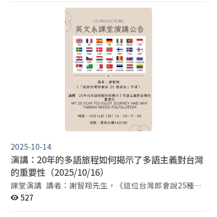
月 24 日） Agenda 10:00-10:10 開場｜Opening 主持人
00 Venue: Commerce Bldg. 260315 報名請掃描海報上的
(Host)：英國文學系鍾曉芳教授 Professor Siaw-Fong
QR Code
Chung, Department of English, National Chengchi
University 10:10-11:00 從外語教師到EMI教師：一段教
學轉變的經驗談｜Transitioning from Foreign Language
Teaching to EMI: Reflections on Pedagogical Change 講
者 (Invited Speaker)：Dr. Ikuya Aizawa 11:00-
11:20 "Mind the gap!"：語料庫的「報導動詞」學科差異
｜ “Mind the gap!”: Disciplinary variations in
reporting verbs through the corpus 與談人 (Panelist)：
吳忠憲 博士 ｜ Dr. Chung-Hsien (Greg) Wu 11:20-
11:30 Q&A
2025-10-14
演講：20年的多語旅程如何揭示了多語主義對台灣
的重要性（2025/10/16）
課堂演講 講者：謝智翔先生，《這位台灣郎會說25種語
言》作者 講題：20年的多語旅程如何揭示了多語主義對
527
台灣的重要性 時間：10月16日（四）14：10~17：00 地