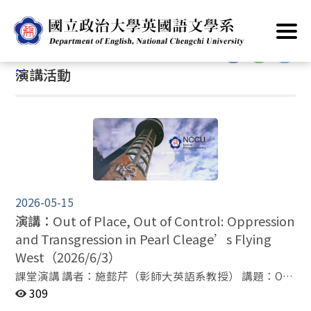
跳
首頁
/
公告資訊
/
最新消息
/
演講活動
到
主
:::
要
:::
演講活動
內
容
區
塊
2026-05-15
演講：
Out of Place, Out of Control: Oppression
and Transgression in Pearl Cleage’s Flying
West（2026/6/3）
課堂演講 講者：施懿芹（彰師大英語系教授） 講題：Out
of Place, Out of Control: Oppression and Transgression
309
in Pearl Cleage’s Flying West 時間：6月3日（三）9：