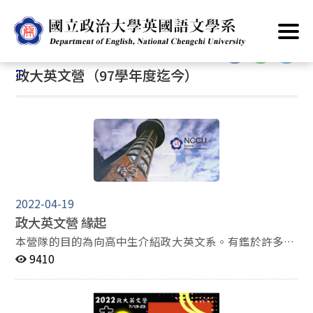
跳
首頁
/
服務素養
/
政大英文營（97學年度迄今）
到
主
:::
要
:::
政大英文營（97學年度迄今）
內
容
區
塊
2022-04-19
政大英文營 緣起
本營隊的目的為向高中生介紹政大英文系。有鑑於許多高
中生對英文系的學習內容與情況不甚了解，本營隊提供了
9410
一個絕佳的機會，讓高中生可以從課程、活動、未來發展
等面向來增進對政大英文系的了解。政大英文營除了讓學
員們認識未來可能接觸的學科內容之外，亦能獲取增進英