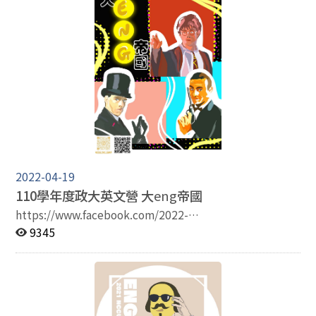
文能力的方法，進而充實自我能力、提早立定志向。本營
隊期望以系上優秀的師資以及充實的課程及活動內容，對
外展現政治大學英國語文學系優良的教育環境及學生的熱
情。 歷屆照片
https://english.video.nccu.edu.tw/dir/1073
2022-04-19
110學年度政大英文營 大
eng
帝國
https://www.facebook.com/2022-
%E6%94%BF%E5%A4%A7%E8%8B%B1%E6%96%87
9345
%E7%87%9F-
%E5%A4%A7eng%E5%B8%9D%E5%9C%8B-
100438592655033/