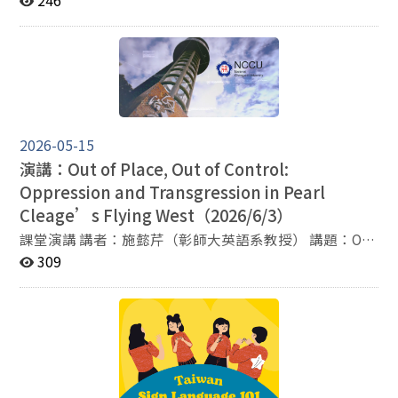
246
1500公尺第5名。
2026-05-15
演講：Out of Place, Out of Control:
Oppression and Transgression in Pearl
Cleage’s Flying West（2026/6/3）
課堂演講 講者：施懿芹（彰師大英語系教授） 講題：Out
of Place, Out of Control: Oppression and Transgression
309
in Pearl Cleage’s Flying West 時間：6月3日（三）9：
10~12：00 地點：季陶340410