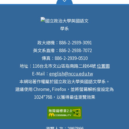
英語學習者的「寫作表現」開始，分析其文法、篇章結構
與句型如何影響後續「整合型聽寫任務」的表現，並探討
於文本理解階段提供「詞彙支援」，如何與「測驗效度」
產生關聯。再者，以「AI於第二語言閱讀測驗的應用」為
題，探討AI生成的測驗材料是否能夠觸及甚至超越人類學
者的設計品質。 最後，本演講將會介紹語言測驗中常見
的量化研究方法，及數據如何支撐測驗設計與評估上的應
政大總機：886-2-2939-3091
用。透過本次演講，望提供諸位對於界定、評估及創新語
英文系直撥：886-2-2938-7072
言測驗的多元思考。 Biodata: Dr. Liao is an Assistant
傳真：886-2-2939-0510
Professor in the Institute of Applied English at National
地址：116台北市文山區指南路二段64號
位置圖
Taiwan Ocean University. His research focuses on
language assessment, including L2 integrated writing
E-Mail：
english@nccu.edu.tw
and reading, test development and validation, and
本網站著作權屬於國立政治大學英國語文學系。
score generalizability, using quantitative, qualitative,
建議使用 Chrome, Firefox，並將螢幕解析度設定為
and mixed-methods approaches. His work has
1024*768，以獲得最佳瀏覽效果
appeared in top-tier international journals, including
Language Testing, Language Assessment Quarterly,
Journal of English for Academic Purposes, and
Assessing Writing. He has also conducted
interdisciplinary research published in the
瀏覽人次：
2997866