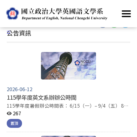
跳
首頁
/
公告資訊
到
主
:::
要
:::
公告資訊
內
容
區
塊
2026-06-12
115學年度英文系辦辦公時間
115學年度暑假辦公時間表： 6/15（一）– 9/4（五） 8：
30～12：00，13：30～17：00 7/10（五）、
267
7/17（五）、7/24（五）、8/7（五）、 8/14（五）共同
置頂
暑休，全校不上班 9/7（一）開學，8：30～12：00，
13：30～17：00 英文系辦 06/12/2026