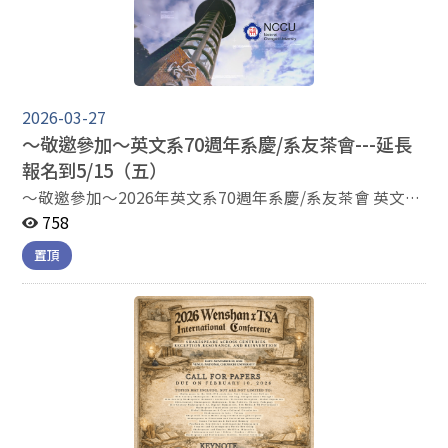
2026-03-27
～敬邀參加～英文系70週年系慶/系友茶會---延長
報名到5/15（五）
～敬邀參加～2026年英文系70週年系慶/系友茶會 英文系
吳敏華主任誠摯的邀請各位系友/老師/助教們參與英文系
758
70週年系慶/系友茶會，相關訊息如下： 時間：2026年5
置頂
月23日（六）14：30-16：30 （備有茶點） 地點：藝文
中心學姐廚房 報名連結：
https://forms.gle/B6i6pm4dygJgSEFt5 為統計出席人數
並預備茶點，麻煩您於4月30日（四）5月15日（五）前
上網報名，謝謝。