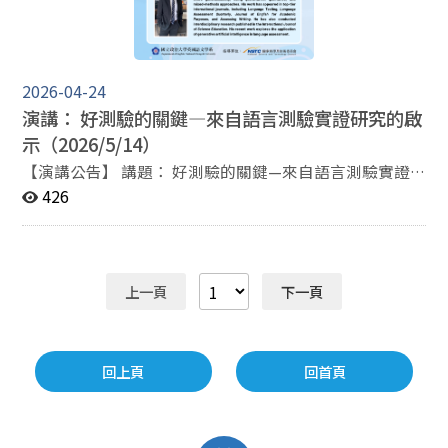
2026-04-24
演講： 好測驗的關鍵—來自語言測驗實證研究的啟
示（2026/5/14）
【演講公告】 講題： 好測驗的關鍵—來自語言測驗實證
研究的啟示 講者： 廖瑞騰 助理教授（國立臺灣海洋大學
426
應用英語研究所） 主持人： 鍾曉芳 教授（國立政治大學
英國語文學系） 時間： 5/14（四）10:00–12:10 地點：
資訊 140208（國立政治大學 資訊大樓 2F) 指導單位: 國家
科學及技術委員會 報名連結：
上一頁
下一頁
https://forms.gle/MQWtXW1AhKVwiMby7 報名截止：
115年 5 月 7 日（四） 摘要： 何謂「好」的語言測驗？
又如何判測驗結果是否公平、可信且真實反應出學習者的
能力？在人工智能快速發展的時代下，AI是否能夠協助研
回上頁
回首頁
究者設計出更優秀的語言測驗呢？ 於本次演講中，講者
廖瑞騰博士將透過兩項語言實證性研究回應上述問題，及
提供對於創新語言測驗的研究啟示。首先，自臺灣青少年