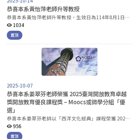
2025-10-14
恭喜本系黃怡萍老師升等教授
恭喜本系黃怡萍老師升等教授，生效日為114年8月1日。
英文系賀
1034
置頂
2025-10-07
恭喜本系姜翠芬老師榮獲 2025臺灣開放教育卓越
獎開放教育優良課程獎 – Moocs或微學分組「優
選」
恭喜本系姜翠芬老師以「西洋文化經典」課程榮獲 2025
臺灣開放教育卓越獎之開放教育優良課程獎 – Moocs或微
956
學分組「優選」。 得獎名單：
置頂
https://www.tocec.org.tw/web/news_sample.jsp?