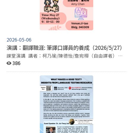
2026-05-06
演講：翻譯職涯: 筆譯口譯員的養成（2026/5/27）
課堂演講 講者：柯乃瑜/陳德怡/詹宛樺（自由譯者） 講
題：翻譯職涯：筆譯口譯員的養成 時間：5月27日（三）
386
9：10~12：00 地點：季陶340309口譯教室