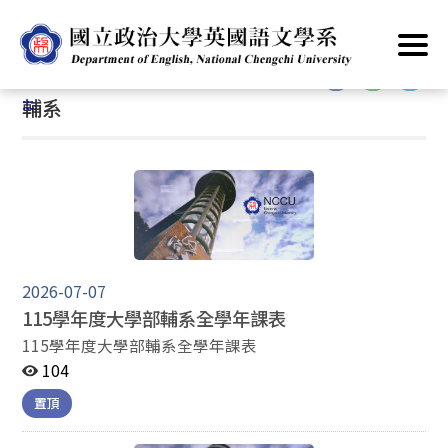
跳
首頁
/
主要業務
/
課程資訊
/
大學部
/
輔系
到
主
:::
要
:::
輔系
內
容
區
塊
2026-07-07
115學年度大學部輔系全學年課表
115學年度大學部輔系全學年課表
104
置頂