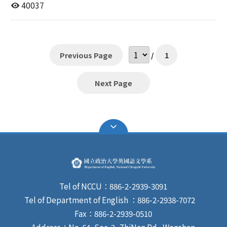
學年度輔系申請辦法 May, 2016 一、 報名資格：申請前一
40037
學期學業平均成績達七十五分以上。 二、 筆試：符合報
名資格者，須參加本系「英文能力測驗」。（「英文能力
測驗」為一般英語文能力測驗，依筆試成績擇優錄取，得
不足額錄取。） 三、 申請程序：請於校方規定之時程上
Previous Page
/
1
網登錄申請表，列印後，於5月26日（四）上午9：00至
下午17：00，至英文系辦（季陶樓340211）報名。 四、
考試日期及地點： 時間 科目 地點 備註 5月30日(星期
Next Page
一)12：30 – 13：30 英文筆試 資訊105/106教室 請攜帶學
生證應試 五、 錄取名額：60名。 六、 錄取公告：依教務
處規定日期，統一公告核准名單。 七、 輔系必修科目及
學分數（共29學分）： 1、英美文學（6學分） 5、閱讀指
導（4學分） 2、英語語言學概論（4學分） 6、英語口語
訓練（4學分） 3、英文作文(一)（4學分） 7、英語語音
學（3學分） 4、英文作文(二)（4學分） 附註： 1. 英文輔
系學生只得修習另外開設之英文輔系課程，不得隨系修
習。未依規定者，其學分將不被承認（若因與該系必修課
Tel of NCCU：886-2-2939-3091
程衝堂，無法修讀本系輔系課程而需隨班附讀者，亦需繳
Tel of Department of English ：886-2-2938-7072
交學分費）。 2. 若在原屬學系「語言學概論」為必修科目
Fax：886-2-2939-0510
者，可在英文系任選下列科目替代： （1） 文學作品讀法
（2） 西洋文學概論 （3） 美國文學 業務承辦人：鄧綺如