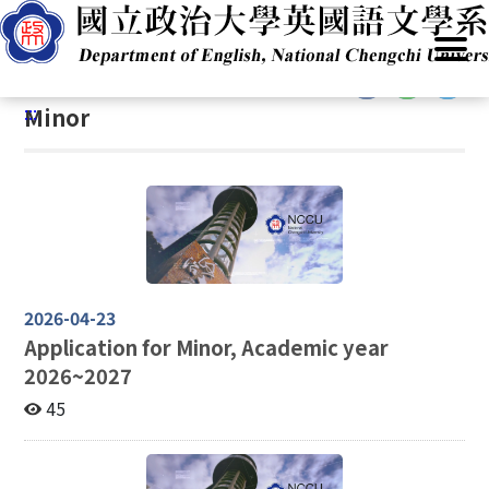
G
Home
/
Academics
/
Admissions
/
Program(BA)
/
Minor
o
t
:::
o
:::
Minor
C
o
n
t
e
n
t
A
2026-04-23
r
Application for Minor, Academic year
e
2026~2027
a
45