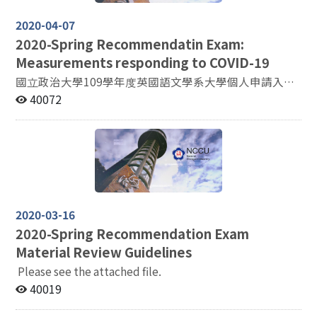
2020-04-07
2020-
Spring Recommendatin Exam:
Measurements responding to COVID-19
國立政治大學109學年度英國語文學系大學個人申請入學
招生 第二階段指定項目因應新型冠狀病毒肺炎防疫措施
40072
※為配合本校各項防疫措施，請提早到校。 一、考試當天
請配合以下事項： (一) 考生及陪考家長(限1人)請務必由
本校正門(指南路二段64號)進入校園，於正門右側「體溫
量測站」，繳交「健康關懷聲明書」並出示「應試證
明」、「陪考證明」及「有效證件」，且配合登記身分證
號，以利管控校園進出人員。 1. 健康關懷聲明書：請事
先點選下載並列印填寫。 2. 應試證明：請事先點選下載
2020-03-16
並列印填寫。或持本校寄發之「第二階段指定項目甄試通
2020-
Spring Recommendation Exam
知單暨准考證」(本校於4月1日以限時專送郵寄)。 3. 陪
Material Review Guidelines
考證明：請事先點選下載並列印填寫。 4. 有效證件：指
國民身分證、駕駛執照、有照片健保卡、護照或居留證正
Please see the attached file.
本。 (二) 體溫量測 1、考生及陪考家長通過紅外線熱像儀
40019
量測體溫，本校於手背核章「NCCU PASS」始可進入本