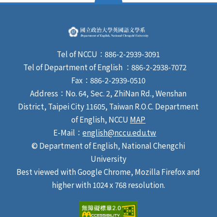
方式，請詳本校「招生專區」網頁公告。 四、中央流行疫
情指揮中心公告如有異動，將依疫調情形另作即時公告。
五、考生若有任何問題，請電詢本系鄧綺如助教 TEL：
02-29393091轉63913 FAX：02-29390510 MAIL：
cjteng@nccu.edu.tw 本系網址：
Tel of NCCU：886-2-2939-3091
https://english.nccu.edu.tw
Tel of Department of English ：886-2-2938-7072
Fax：886-2-2939-0510
Address：No. 64, Sec. 2, ZhiNan Rd., Wenshan
District, Taipei City 11605, Taiwan R.O.C. Department
of English, NCCU
MAP
E-Mail：
english@nccu.edu.tw
© Department of English, National Chengchi
University
Best viewed with Google Chrome, Mozilla Firefox and
higher with 1024 x 768 resolution.