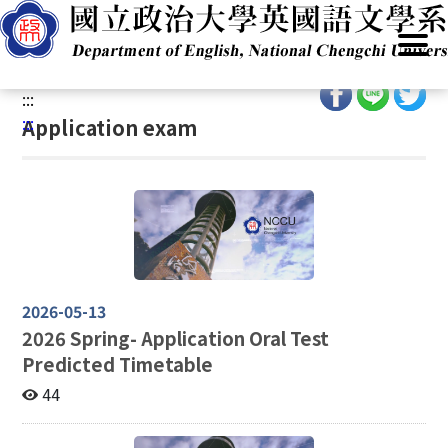
G
Home
/
Academics
/
Admissions
/
Program(BA)
/
o
Application exam
t
o
:::
C
:::
Application exam
o
n
t
e
n
t
A
r
2026-05-13
e
2026
Spring- Application Oral Test
a
Predicted Timetable
44