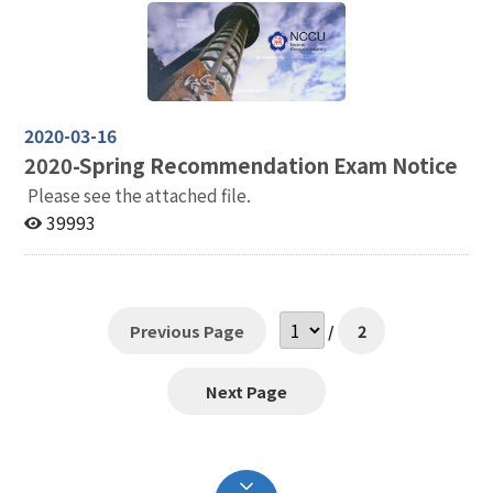
校。 2、若考生額溫>=37.5度C，本校將啟動隔離應試，
考生請立即與教務處綜合業務組聯絡(02)2938-7892、
29387893。 3、本校季陶樓後棟入口處設有體溫量測及
進出管制，請配合規定辦理。 (三) 進入校園請配戴口罩，
考試期間除身份驗證外，請全程配戴口罩。 (四) 陪考家長
(限1人)，經量測體溫正常始得進入校園，但不得進入各
2020-03-16
大樓場館，量測額溫結果>=37.5度C之家長不得進入校
2020-
Spring Recommendation Exam Notice
園。 (五) 校外車輛「不開放」駛入校園 車輛請停放於校
Please see the attached file.
外，再步行進入本校。校園周邊停車地點如下： 萬興國小
39993
地下停車場(請點選查詢)，步行至本校正門約5分鐘。 木
柵動物園停車場(請點選查詢)，步行至本校正門約25分
鐘，搭乘公車至本校正門約15~20分鐘。 行動不便者如有
停車需求請於甄試3日前之上班時間（08:30~12:00；
13:30~17:00）電洽本校教務處綜合業務組(02)2938-
Previous Page
/
2
7892或2938-7893申請。 (六) 季陶樓位於山上校區，由
校門口步行上山約需時15分鐘，進入季陶樓 需登記身份
Next Page
證字號，當日考生眾多，因此請務必於8點10分前到季陶
樓後棟門口（停車場旁的入口）。 二、若本系因疫情影
響而無法在原場地甄試，本校將另行通知備援試場地點。
三、個案考生如因疫情無法到校面試/筆試，或本校全校
停課無法辦理甄試時，啟動應變措施條件及占分比例調整