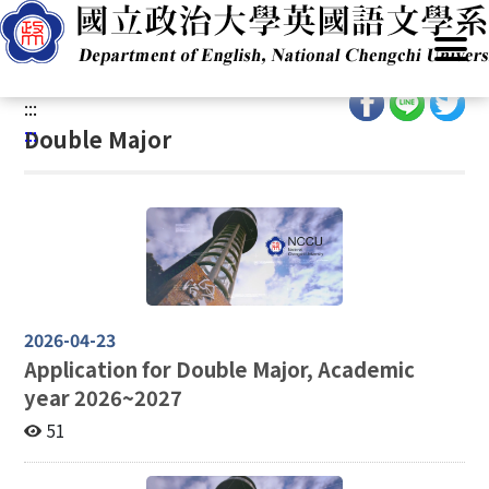
G
Home
/
Academics
/
Admissions
/
Program(BA)
/
Double
o
Major
t
o
:::
C
:::
Double Major
o
n
t
e
n
t
A
r
2026-04-23
e
Application for Double Major, Academic
a
year 2026~2027
51