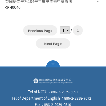
英國語文學系104學年度雙主修申請辦法
May, 2015 一、報名資格: 在原學
40046
系前一學期學業平均成績在同系級學生排名20％以內。
二、考試內容：一般英語文能力測驗，分筆試﹝含作文一
篇﹞及口試二項。 1. 筆試:占總成績百分之七十。 2. 口
試: a. 通過筆試之後才能參加口試（報名人數若低於10人
Previous Page
/
1
則全部皆參加口試）。 b. 英語口試，占總成績百
分之三十。 三、申請程序：請依照校方規定之時程上網登
錄申請表，列印後，於5月21日（四） 上午9：00至下午
Next Page
5：00，至英文系辦（季陶樓340211）報名。 四、考試
日期及地點： 時 間 科 目 地 點 備 註 5月25日（星期一）
12：30 – 14：00 英文筆試 資訊101樓教室 請攜帶學生證
應試 06月01日（星期一） 12：30 起 英語口試 季陶樓
340205室 英文系會議室 請攜帶學生證應試 五、錄取名
額：8名。 六、錄取公告：依教務處規定日期，統一公告
核准名單。 七、雙主修必修科目及學分數（共63學分）
1. 外語能力檢定（0學分) 2. 西洋文學概論 (3學分) 3.
文學作品讀法 (3學分) 4. 英語語言學概論 (6學分) 5.
Tel of NCCU：886-2-2939-3091
英語口語訓練(一)：口語訓練與聽力 (6學分) 6. 英語口
Tel of Department of English ：886-2-2938-7072
語訓練(二)：口語訓練與閱讀 (6學分) 7. 寫作與閱讀
Fax：886-2-2939-0510
(一)(6學分) 8. 寫作與閱讀(二) (6學分) 9. 發音語音