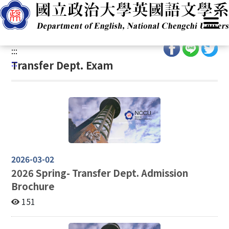
G
Home
/
Academics
/
Admissions
/
Program(BA)
/
Transfer
o
Dept. Exam
t
o
:::
C
:::
Transfer Dept. Exam
o
n
t
e
n
t
A
r
2026-03-02
e
2026
Spring- Transfer Dept. Admission
a
Brochure
151