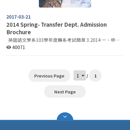
（或全班排名前百分之二十）。 2、二年級（含）以上學
生申請者，請符合下列規定： A. 前各學期大學英文
成績皆八十分以上。 B. 前各學期學業平均七十五分以上
2017-03-21
（或全班排名前百分之二十）。 二、轉系考試：一般英語
2014
Spring- Transfer Dept. Admission
文能力測驗，分筆試（含作文一篇）及口試二項。 1、
Brochure
筆試：佔總成績百分之八十。 2、口試：A、通過筆試之
後才能參加口試（若報名人數低於10名，則皆可參加口
英國語文學系103學年度轉系考試簡章 3.2014 一、申請
試）。 B、英語口試佔總成績百分之二十。 三、
登記資格： 1、一年級學生申請者，請符合下列規定： A.
40071
報名地點及辦法： 自3月17日（二）9:00AM起至3月20日
前一學期大學英文（一）成績八十分以上。（若未修過大
（五）5:00PM止，請攜帶中文分科成績單(於註冊組申
學英文（一），則需102學年度入學指考七十分（含）以
請)、轉系申請表，親至本系辦公室(季陶樓340211)報
上或102學年度入學學測十五級分） B. 前一學期學業平均
名。 四、考試日期及地點： 時 間 科 目 地 點 備 註 3 月23
成績七十五分以上（或全班排名前百分之二十）。 2、二
Previous Page
/
1
日(星期一) 10:30 - 12:00 英文筆試 季陶樓340309室 請攜
年級（含）以上學生申請者，請符合下列規定： A. 前各學
帶學生證應試 3 月30日(星期一) 10 ：30 起 英語口試 季陶
期大學英文成績皆八十分以上。 B. 前各學期學業平均七
樓340205室 英文系會議室 請攜帶學生證於3月30日
十五分以上（或全班排名前百分之二十）。 二、轉系考
Next Page
（一）上午 10：10-10：25 至季陶340206室報到 五、錄
試：一般英語文能力測驗，分筆試（含作文一篇）及口試
取公告： 由教務處統一公告。 六、其他： 必修科目表請
二項。 1、筆試：佔總成績百分之八十。 2、口試：A、通
至英文系網頁課程資訊下查詢。
過筆試之後才能參加口試（若報名人數低於10名，則皆可
參加口試）。 B、英語口試佔總成績百分之二十。 三、報
名地點及辦法： 自3月18日（二）9:00AM起至3月21日
（五）5:00PM止，請攜帶中文分科成績單(於註冊組申