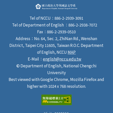
請)、轉系申請表，親至本系辦公室(季陶樓340211)報
名。 四、考試日期及地點： 時 間 科 目 地 點 備 註 3 月24
日(星期一) 10:30 - 12:00 英文筆試 季陶樓340309室 請攜
Tel of NCCU：886-2-2939-3091
帶學生證應試 3 月31日(星期一) 10 ：30 起 英語口試 季陶
Tel of Department of English ：886-2-2938-7072
樓340205室 英文系會議室 請攜帶學生證於3月31日
Fax：886-2-2939-0510
（一）上午 10：00-10：25 至季陶340208室報到 五、
錄取公告： 由教務處統一公告。 六、其他： 必修科目表
Address：No. 64, Sec. 2, ZhiNan Rd., Wenshan
請至英文系網頁課程資訊下查詢。
District, Taipei City 11605, Taiwan R.O.C. Department
of English, NCCU
MAP
E-Mail：
english@nccu.edu.tw
© Department of English, National Chengchi
University
Best viewed with Google Chrome, Mozilla Firefox and
higher with 1024 x 768 resolution.