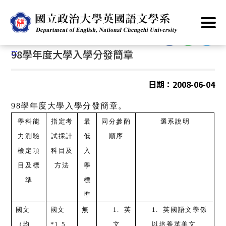
跳
首頁
/
主要業務
/
招生資訊
/
大學部
/
大學考試分發
到
主
:::
要
:::
98學年度大學入學分發簡章
內
容
區
日期：2008-06-04
塊
98
學年度大學入學分發簡章。
學科能
指定考
最
同分參酌
選系說明
力測驗
試採計
低
順序
檢定項
科目及
入
目及標
方法
學
準
標
準
國文
國文
無
1.
英
1.
英國語文學係
（均
*1.5
文
以培養英美文