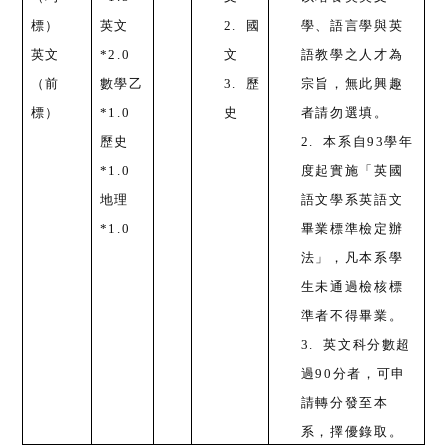
標）
英文
2.
國
學、語言學與英
英文
*2.0
文
語教學之人才為
（前
數學乙
3.
歷
宗旨，無此興趣
標）
*1.0
史
者請勿選填。
歷史
2.
本系自93學年
*1.0
度起實施「英國
地理
語文學系英語文
*1.0
畢業標準檢定辦
法」，凡本系學
生未通過檢核標
準者不得畢業。
3.
英文科分數超
過90分者，可申
請轉分發至本
系，擇優錄取。