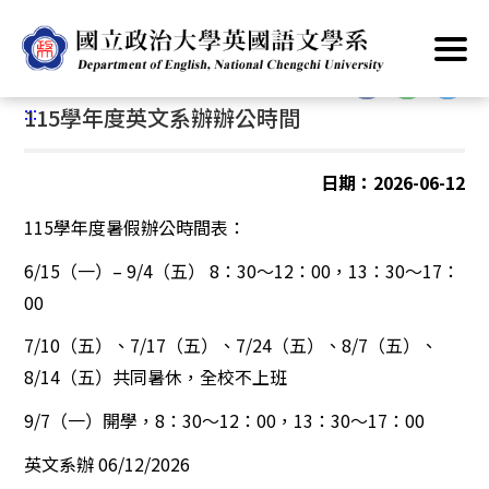
跳
首頁
/
公告資訊
/
最新消息
/
其他
到
主
:::
要
:::
115學年度英文系辦辦公時間
內
容
區
日期：2026-06-12
塊
115
學年度暑假辦公時間表：
6/15
（一）– 9/4（五） 8：30～12：00，13：30～17：
00
7/10
（五）、7/17（五）、7/24（五）、8/7（五）、
8/14（五）共同暑休，全校不上班
9/7
（一）開學，8：30～12：00，13：30～17：00
英文系辦 06/12/2026