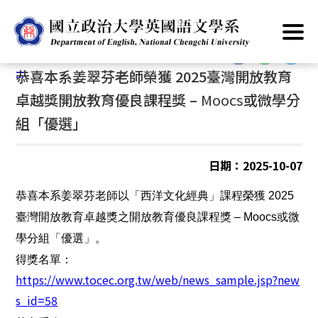
跳
首頁
/
公告資訊
/
最新消息
/
獎學金/獲獎
到
主
:::
要
:::
恭喜本系姜翠芬老師榮獲 2025臺灣開放教育
內
容
卓越獎開放教育優良課程獎 –
Moocs
或微學分
區
組「優選」
塊
日期：2025-10-07
恭喜本系姜翠芬老師以「西洋文化經典」課程榮獲 2025
臺灣開放教育卓越獎之開放教育優良課程獎 – Moocs或微
學分組「優選」。
得獎名單：
https://www.tocec.org.tw/web/news_sample.jsp?new
s_id=58