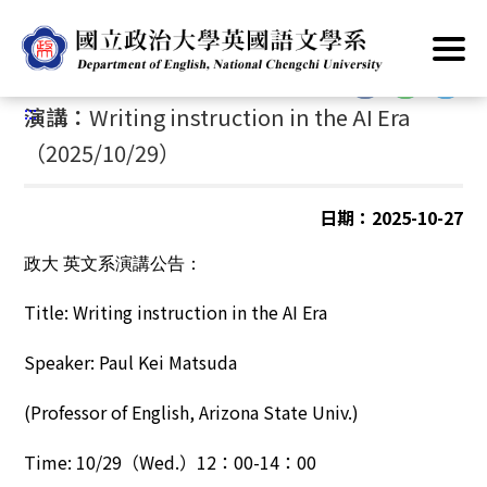
跳
首頁
/
公告資訊
/
最新消息
/
演講活動
到
主
:::
要
:::
演講：
Writing instruction in the AI Era
內
容
（2025/10/29）
區
塊
日期：2025-10-27
政大 英文系演講公告：
Title: Writing instruction in the AI Era
Speaker: Paul Kei Matsuda
(Professor of English, Arizona State Univ.)
Time: 10/29（Wed.）12：00-14：00