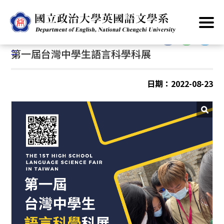
跳
首頁
/
服務素養
/
高中人才培育
到
主
:::
要
:::
第一屆台灣中學生語言科學科展
內
容
區
日期：2022-08-23
塊