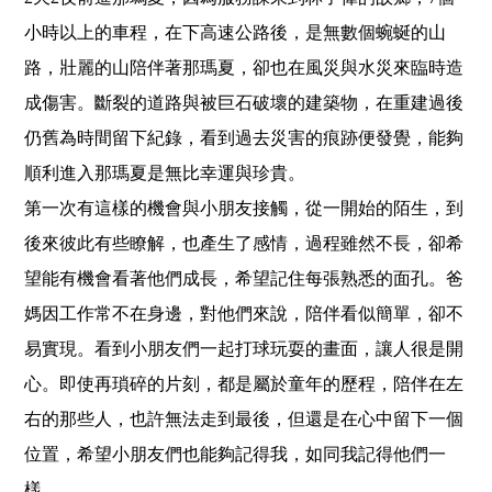
小時以上的車程，在下高速公路後，是無數個蜿蜒的山
路，壯麗的山陪伴著那瑪夏，卻也在風災與水災來臨時造
成傷害。斷裂的道路與被巨石破壞的建築物，在重建過後
仍舊為時間留下紀錄，看到過去災害的痕跡便發覺，能夠
順利進入那瑪夏是無比幸運與珍貴。
第一次有這樣的機會與小朋友接觸，從一開始的陌生，到
後來彼此有些瞭解，也產生了感情，過程雖然不長，卻希
望能有機會看著他們成長，希望記住每張熟悉的面孔。爸
媽因工作常不在身邊，對他們來說，陪伴看似簡單，卻不
易實現。看到小朋友們一起打球玩耍的畫面，讓人很是開
心。即使再瑣碎的片刻，都是屬於童年的歷程，陪伴在左
右的那些人，也許無法走到最後，但還是在心中留下一個
位置，希望小朋友們也能夠記得我，如同我記得他們一
樣。