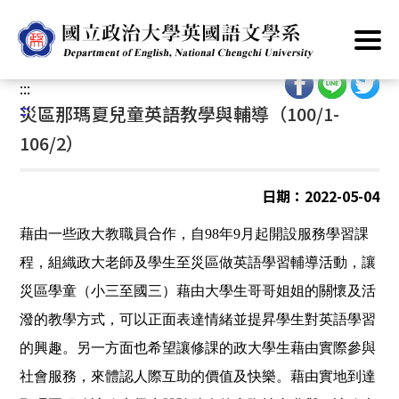
跳
首頁
/
服務素養
/
國中小課後學習服務
/
災區那瑪夏兒童英語教
到
學與輔導（100/1-106/2）
主
要
:::
內
:::
災區那瑪夏兒童英語教學與輔導（100/1-
容
106/2）
區
塊
日期：2022-05-04
藉由一些政大教職員合作，自98年9月起開設服務學習課
程，組織政大老師及學生至災區做英語學習輔導活動，讓
災區學童（小三至國三）藉由大學生哥哥姐姐的關懷及活
潑的教學方式，可以正面表達情緒並提昇學生對英語學習
的興趣。另一方面也希望讓修課的政大學生藉由實際參與
社會服務，來體認人際互助的價值及快樂。藉由實地到達