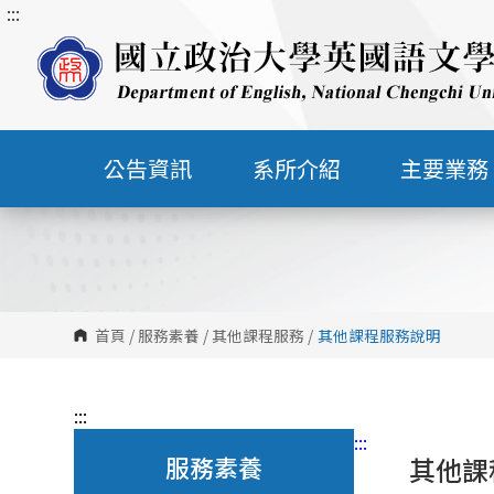
:::
跳
到
主
要
內
容
公告資訊
系所介紹
主要業務
區
塊
首頁
/
服務素養
/
其他課程服務
/
其他課程服務說明
:::
:::
服務素養
其他課