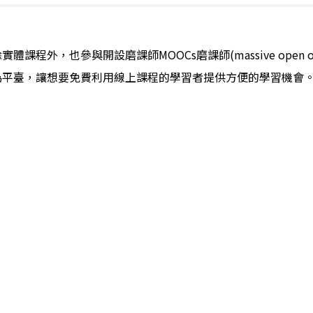
除實體課程外，也參與開設磨課師
MOOCs
磨課師
(massive open 
為平臺，讓想要免費利用線上課程的學習者提供方便的學習機會