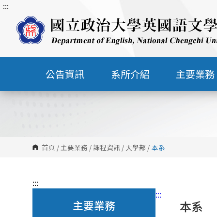
:::
跳
到
主
要
內
容
公告資訊
系所介紹
主要業務
區
塊
首頁
/
主要業務
/
課程資訊
/
大學部
/
本系
:::
:::
主要業務
本系