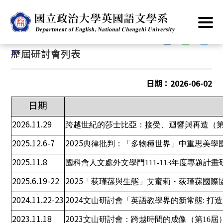
跳
首頁
/
文山研討會
/
歷屆研討會列表
到
主
:::
要
:::
歷屆研討會列表
內
容
區
日期：2026-06-02
塊
日期
2026.11.29
跨越世紀的莎士比亞：接受、迴響與再造（
2025.12.6-7
2025
典律批判：「多物種世界」中重思美學
2025.11.8
國科會人文處外文學門
111-113
年度專題計畫
2025.6.19-22
2025
「荻瑾蓀與生態」艾蜜莉・荻瑾蓀國際
2024.11.22-23
2024
文山研討會「英語教學界的新常態
:
打造
2023.11.18
2023
文山研討會：跨越時間的成像（第
16
屆